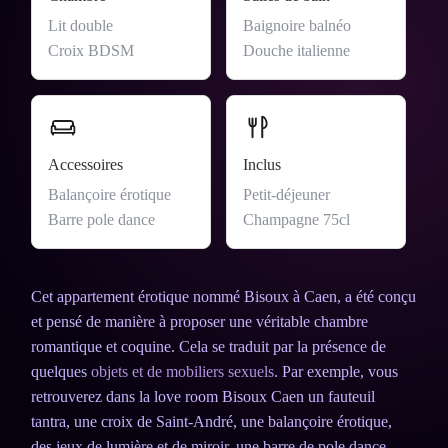
Lit double
Baignoire balnéo
Croix BDSM
Douche italienne
Accessoires
Inclus
Balançoire érotique
Petit-déjeuner
Barre pole dance
Champagne 75cl
Cet appartement érotique nommé Bisoux à Caen, a été conçu
et pensé de manière à proposer une véritable chambre
romantique et coquine. Cela se traduit par la présence de
quelques
objets et de mobiliers sexuels
. Par exemple, vous
retrouverez dans la love room Bisoux Caen un fauteuil
tantra, une croix de Saint-André, une balançoire érotique,
des jeux de lumière et de miroir, une barre de pole dance,